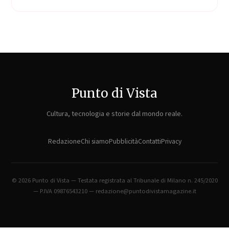
Punto di Vista
Cultura, tecnologia e storie dal mondo reale.
Redazione
Chi siamo
Pubblicità
Contatti
Privacy
© 2026 Punto di Vista — Testata registrata al Tribunale di Milano n. 245/2020
— P.IVA 09876543210 — redazione@puntodivistamagazine.it