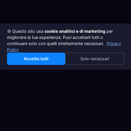
🍪 Questo sito usa
cookie analitici e di marketing
per
migliorare la tua esperienza. Puoi accettarli tutti o
continuare solo con quelli strettamente necessari.
Privacy
Policy
Accetta tutti
Solo necessari
▸
marco.dev
// sviluppo web · Vicenza, IT · 2019—2026