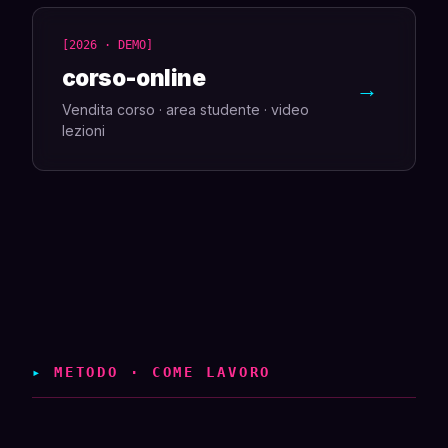
[2026 · DEMO]
corso-online
→
Vendita corso · area studente · video
lezioni
▸
METODO · COME LAVORO