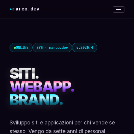
▸
marco.dev
// cosa costruisco
// lavori
ONLINE
SYS · marco.dev
v.2026.4
// metodo
SITI.
// chi sono
WEBAPP.
// articoli
BRAND.
[ contattami ]
Sviluppo siti e applicazioni per chi vende se
stesso. Vengo da sette anni di personal