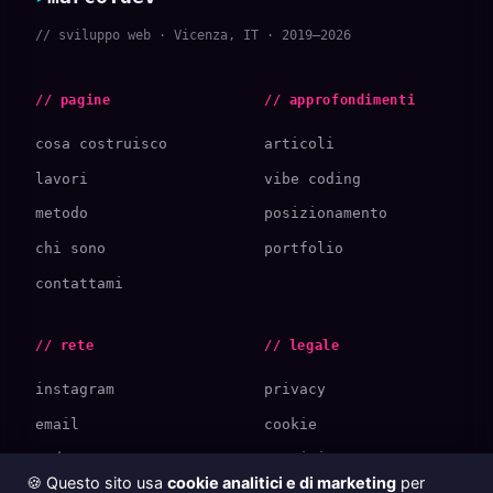
// sviluppo web · Vicenza, IT · 2019—2026
// pagine
// approfondimenti
cosa costruisco
articoli
lavori
vibe coding
metodo
posizionamento
chi sono
portfolio
contattami
// rete
// legale
instagram
privacy
email
cookie
podcast
termini
🍪 Questo sito usa
cookie analitici e di marketing
per